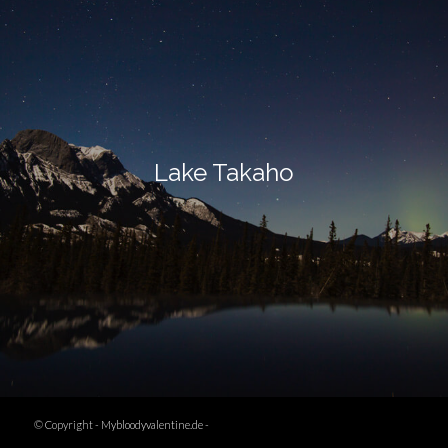
Lake Takaho
© Copyright -
Mybloodyvalentine.de
-