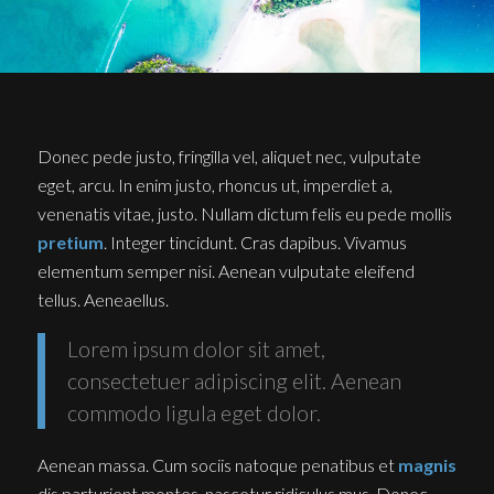
Donec pede justo, fringilla vel, aliquet nec, vulputate
eget, arcu. In enim justo, rhoncus ut, imperdiet a,
venenatis vitae, justo. Nullam dictum felis eu pede mollis
pretium
. Integer tincidunt. Cras dapibus. Vivamus
elementum semper nisi. Aenean vulputate eleifend
tellus. Aeneaellus.
Lorem ipsum dolor sit amet,
consectetuer adipiscing elit. Aenean
commodo ligula eget dolor.
Aenean massa. Cum sociis natoque penatibus et
magnis
dis parturient montes, nascetur ridiculus mus. Donec