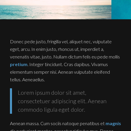
Donec pede justo, fringilla vel, aliquet nec, vulputate
eget, arcu. In enim justo, rhoncus ut, imperdiet a,
venenatis vitae, justo. Nullam dictum felis eu pede mollis
pretium
. Integer tincidunt. Cras dapibus. Vivamus
elementum semper nisi. Aenean vulputate eleifend
tellus. Aeneaellus.
Lorem ipsum dolor sit amet,
consectetuer adipiscing elit. Aenean
commodo ligula eget dolor.
Aenean massa. Cum sociis natoque penatibus et
magnis
dis parturient montes, nascetur ridiculus mus. Donec