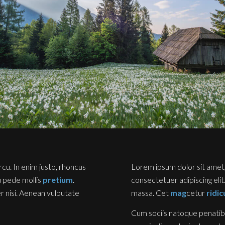
arcu. In enim justo, rhoncus
Lorem ipsum dolor sit amet
eu pede mollis
pretium
.
consectetuer adipiscing eli
 nisi. Aenean vulputate
massa. Cet
mag
cetur
ridic
Cum sociis natoque penatib