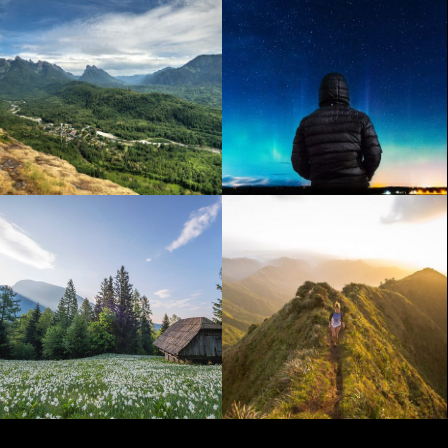
Kuala Lumpur
Norway
Belgium
Barcelona