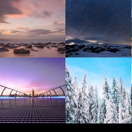
Purple Reef
Cuba
Mumbai
Iceland