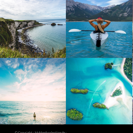
New Zealand
South Africa
Maldives
Mauritius
© Copyright -
Mybloodyvalentine.de
-