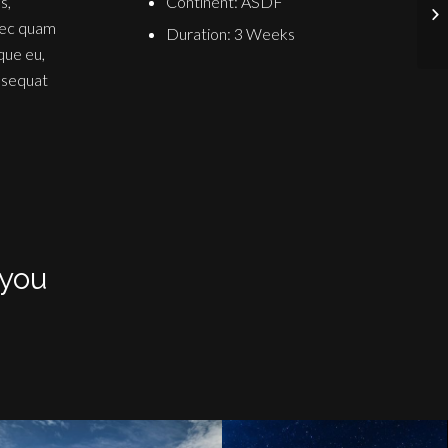
Continent: ASDF
s,
nec quam
Duration: 3 Weeks
sque eu,
nsequat
 you