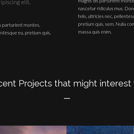
magnis dis parturient monte
piscing elit.
nascetur ridiculus mus. Do
felis, ultricies nec, pellente
pretium quis, sem. Nulla co
s parturient montes,
massa quis enim.
lentesque eu, pretium quis,
ent Projects that might interest