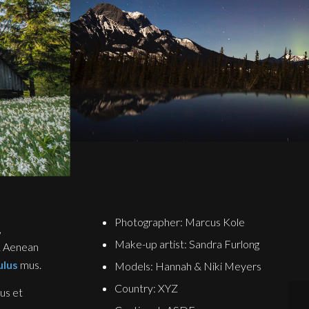
Photographer: Marcus Kole
,
Make-up artist: Sandra Furlong
t. Aenean
ulus
mus.
Models: Hannah & Niki Meyers
Country: XYZ
us et