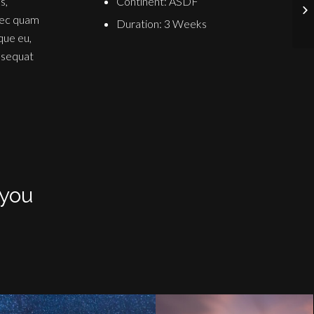
Continent: ASDF
s,
nec quam
Duration: 3 Weeks
sque eu,
nsequat
 you