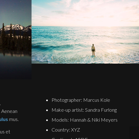
Photographer: Marcus Kole
,
Make-up artist: Sandra Furlong
t. Aenean
ulus
mus.
Models: Hannah & Niki Meyers
Country: XYZ
us et