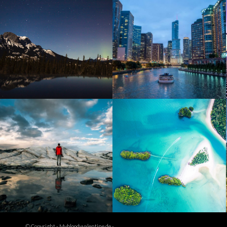
Lake Takaho
Hong Kong
Bali
Mauritius
© Copyright -
Mybloodyvalentine.de
-