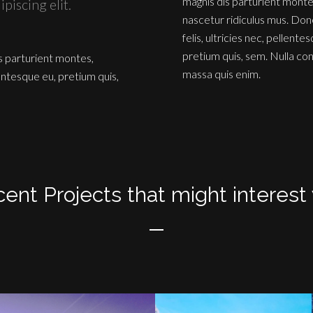
magnis dis parturient monte
piscing elit.
nascetur ridiculus mus. Do
felis, ultricies nec, pellente
pretium quis, sem. Nulla co
s parturient montes,
massa quis enim.
lentesque eu, pretium quis,
ent Projects that might interest