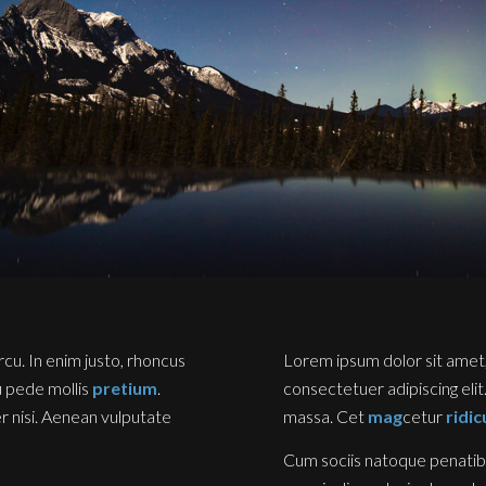
arcu. In enim justo, rhoncus
Lorem ipsum dolor sit amet
eu pede mollis
pretium
.
consectetuer adipiscing eli
 nisi. Aenean vulputate
massa. Cet
mag
cetur
ridic
Cum sociis natoque penatib