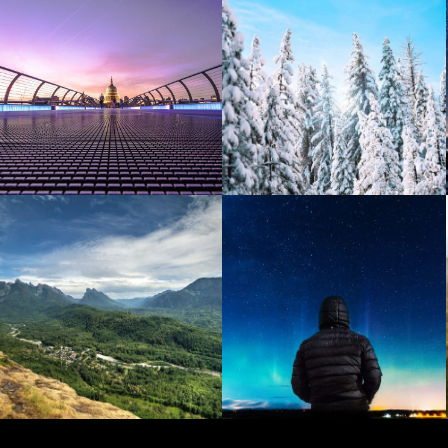
Mumbai
Iceland
Kuala Lumpur
Norway