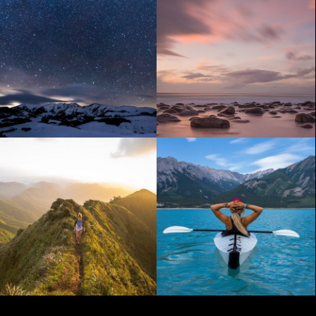
Cuba
Purple Reef
Barcelona
South Africa