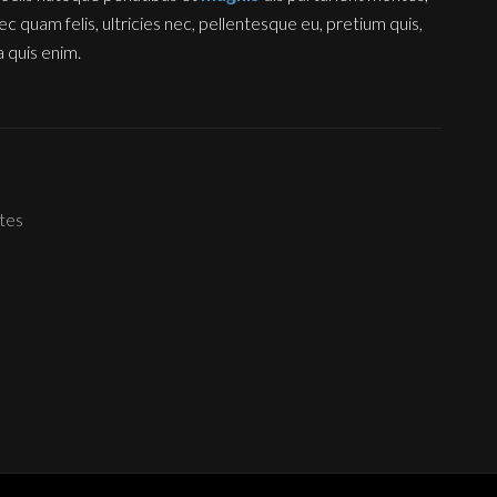
c quam felis, ultricies nec, pellentesque eu, pretium quis,
 quis enim.
ates