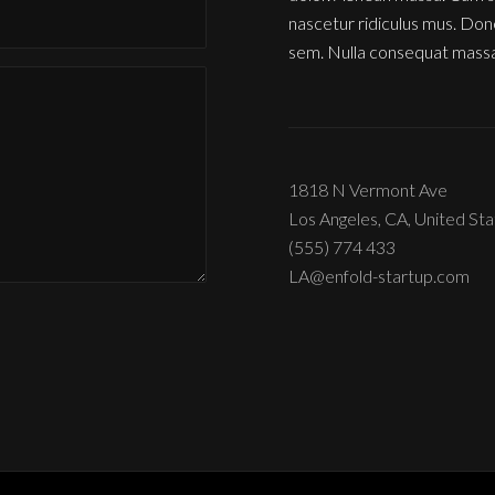
nascetur ridiculus mus. Done
sem. Nulla consequat massa
1818 N Vermont Ave
Los Angeles, CA, United St
(555) 774 433
LA@enfold-startup.com