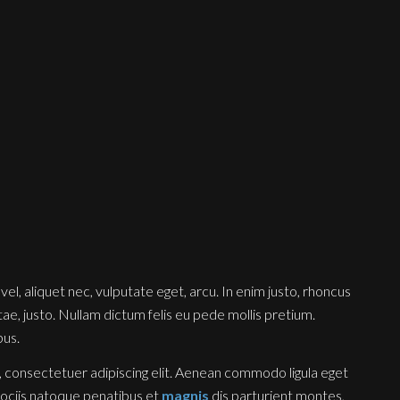
vel, aliquet nec, vulputate eget, arcu. In enim justo, rhoncus
tae, justo. Nullam dictum felis eu pede mollis pretium.
bus.
 consectetuer adipiscing elit. Aenean commodo ligula eget
ociis natoque penatibus et
magnis
dis parturient montes,